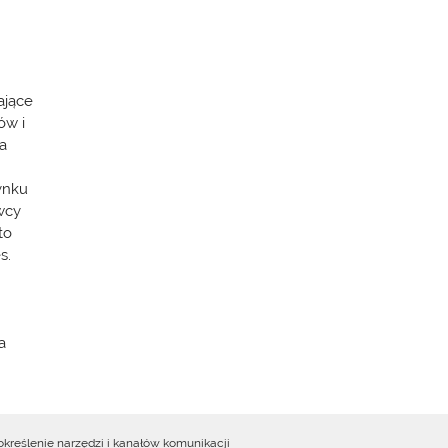
ające
ów i
na
ynku
wcy
to
s.
a
określenie narzędzi i kanałów komunikacji