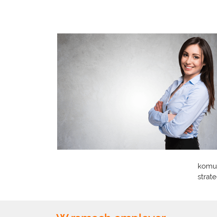
komun
strat