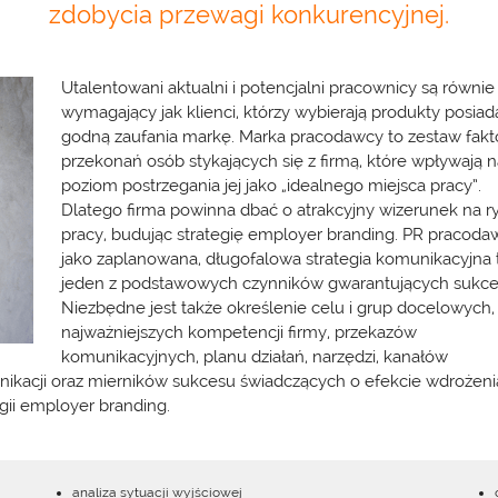
zdobycia przewagi konkurencyjnej.
Utalentowani aktualni i potencjalni pracownicy są równie
wymagający jak klienci, którzy wybierają produkty posiad
godną zaufania markę. Marka pracodawcy to zestaw fakt
przekonań osób stykających się z firmą, które wpływają 
poziom postrzegania jej jako „idealnego miejsca pracy”.
Dlatego firma powinna dbać o atrakcyjny wizerunek na r
pracy, budując strategię employer branding. PR pracoda
jako zaplanowana, długofalowa strategia komunikacyjna 
jeden z podstawowych czynników gwarantujących sukce
Niezbędne jest także określenie celu i grup docelowych,
najważniejszych kompetencji firmy, przekazów
komunikacyjnych, planu działań, narzędzi, kanałów
ikacji oraz mierników sukcesu świadczących o efekcie wdrożeni
egii employer branding.
analiza sytuacji wyjściowej